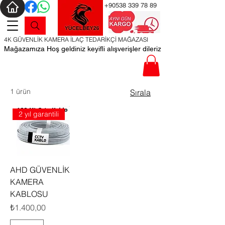
‪‪+90538
339 78 89
4K GÜVENLİK KAMERA İLAÇ TEDARİKÇİ MAĞAZASI
Mağazamıza Hoş geldiniz keyifli alışverişler dileriz
1 ürün
Sırala
2 yıl garantili
AHD GÜVENLİK
KAMERA
KABLOSU
Fiyat
₺1.400,00