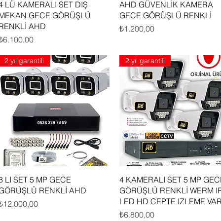
Hızlı Bakış
Hızlı Bakış
4 LÜ KAMERALI SET DIŞ
AHD GÜVENLİK KAMERA
MEKAN GECE GÖRÜŞLÜ
GECE GÖRÜŞLÜ RENKLİ
RENKLİ AHD
Fiyat
₺1.200,00
Fiyat
₺6.100,00
2 yıl garantili
2 yıl garantili
Hızlı Bakış
Hızlı Bakış
8 LI SET 5 MP GECE
4 KAMERALI SET 5 MP GEC
GÖRÜŞLÜ RENKLİ AHD
GÖRÜŞLÜ RENKLİ WERM I
LED HD CEPTE IZLEME VA
Fiyat
₺12.000,00
Fiyat
₺6.800,00