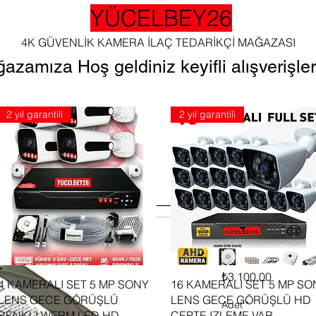
YÜCELBEY26
4K GÜVENLİK KAMERA İLAÇ TEDARİKÇİ MAĞAZASI
azamıza Hoş geldiniz keyifli alışverişler 
2 yıl garantili
2 yıl garantili
1 TB HDD
GÜVENLİK
Fiyat
₺3.100,00
Hızlı Bakış
Hızlı Bakış
4 KAMERALI SET 5 MP SONY
16 KAMERALI SET 5 MP SO
LENS GECE GÖRÜŞLÜ
LENS GECE GÖRÜŞLÜ HD
Adet
*
RENKLİ WERM LED HD
CEPTE IZLEME VAR