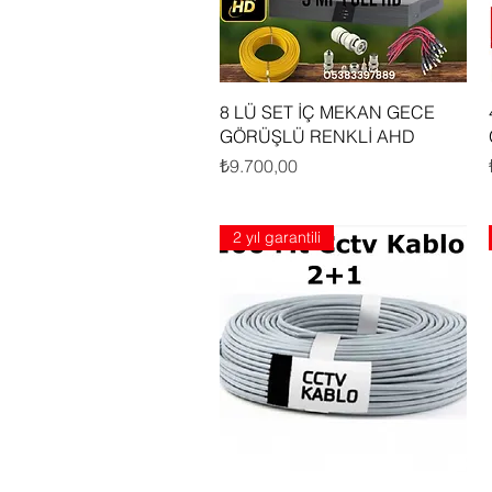
Hızlı Bakış
8 LÜ SET İÇ MEKAN GECE
GÖRÜŞLÜ RENKLİ AHD
Fiyat
₺9.700,00
2 yıl garantili