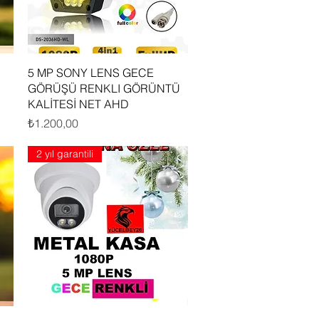
Hızlı Bakış
5 MP SONY LENS GECE
GÖRÜŞÜ RENKLI GÖRÜNTÜ
KALİTESİ NET AHD
Fiyat
₺1.200,00
2 yıl garantili