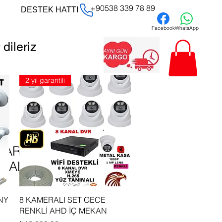
+90538 339 78 89
DESTEK HATTI
Facebook
WhatsApp
dileriz
2 yıl garantili
 HARDDİSK HD
 KAMERA
Hızlı Bakış
NY
8 KAMERALI SET GECE
RENKLİ AHD İÇ MEKAN