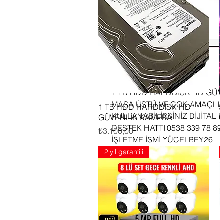
1 TB HDD HARDDİSK HD GÜV
MASA ÜSTÜ VE ÇOK AMAÇLI
Hızlı Bakış
1 TB HDD HARDDİSK HD
KULLANABİLİRSİNİZ DİJİTAL
GÜVENLİK KAMERA
DESTEK HATTI 0538 339 78 8
Fiyat
₺3.100,00
İŞLETME İSMİ YÜCELBEY26
2 yıl garantili