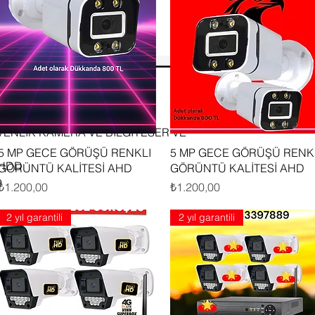
ENLIK KAMERA VE BİLGİYESER VE
Hızlı Bakış
Hızlı Bakış
5 MP GECE GÖRÜŞÜ RENKLI
5 MP GECE GÖRÜŞÜ RENK
 HDD
GÖRÜNTÜ KALİTESİ AHD
GÖRÜNTÜ KALİTESİ AHD
9
Fiyat
Fiyat
₺1.200,00
₺1.200,00
2 yıl garantili
2 yıl garantili