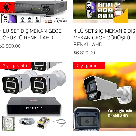
Hızlı Bakış
Hızlı Bakış
4 LÜ SET DIŞ MEKAN GECE
4 LÜ SET 2 İÇ MEKAN 2 DIŞ
GÖRÜŞLÜ RENKLİ AHD
MEKAN GECE GÖRÜŞLÜ
RENKLİ AHD
Fiyat
₺6.800,00
Fiyat
₺6.800,00
2 yıl garantili
2 yıl garantili