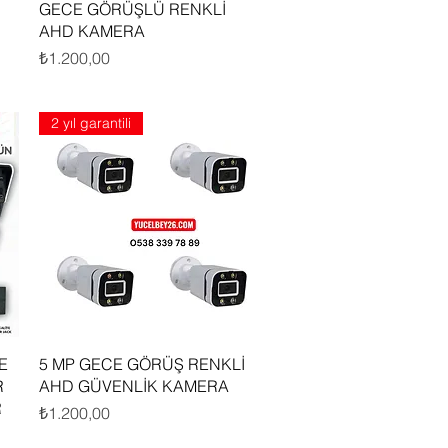
Hızlı Bakış
GECE GÖRÜŞLÜ RENKLİ
AHD KAMERA
Fiyat
₺1.200,00
2 yıl garantili
Hızlı Bakış
E
5 MP GECE GÖRÜŞ RENKLİ
R
AHD GÜVENLİK KAMERA
R
Fiyat
₺1.200,00