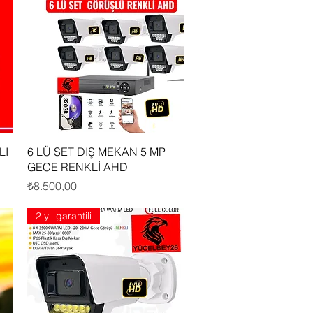
Hızlı Bakış
LI
6 LÜ SET DIŞ MEKAN 5 MP
GECE RENKLİ AHD
Fiyat
₺8.500,00
2 yıl garantili