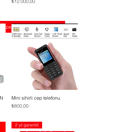
Fiyat
₺12.000,00
Sepete Ekle
Hızlı Bakış
AN
Mini sihirli cep telefonu
Fiyat
₺800,00
2 yıl garantili