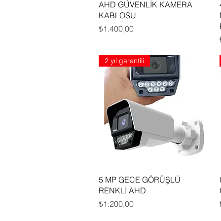
Hızlı Bakış
AHD GÜVENLİK KAMERA
KABLOSU
Fiyat
₺1.400,00
2 yıl garantili
Hızlı Bakış
5 MP GECE GÖRÜŞLÜ
RENKLİ AHD
Fiyat
₺1.200,00