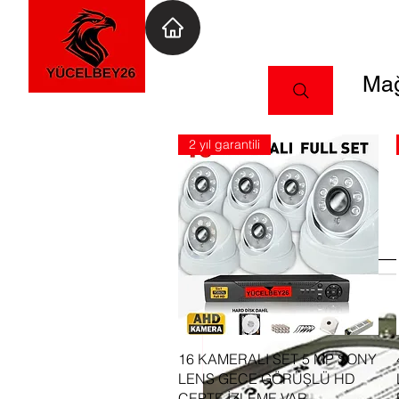
Mağ
2 yıl garantili
Hızlı Bakış
16 KAMERALI SET 5 MP SONY
LENS GECE GÖRÜŞLÜ HD
CEPTE İZLEME VAR