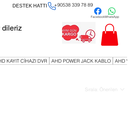
+90538 339 78 89
DESTEK HATTI
Facebook
WhatsApp
dileriz
HD KAYIT CİHAZI DVR
AHD POWER JACK KABLO
AHD Wİ
Sırala:
Önerilen