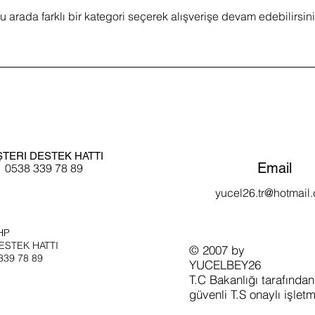
u arada farklı bir kategori seçerek alışverişe devam edebilirsini
TERI DESTEK HATTI
Email
0538 339 78 89
yucel26.tr@hotmail
P​
ESTEK HATTI
​© 2007 by
339 78 89
YUCELBEY26
T.C Bakanlığı tarafından
güvenli T.S onaylı işlet