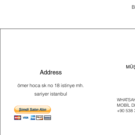
B
MÜŞ
Address
ömer hoca sk no 18 istinye mh.
sariyer istanbul
WHATSAH
MOBİL D
+90 538 